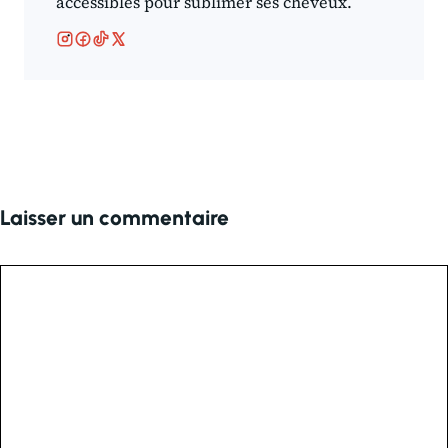
accessibles pour sublimer ses cheveux.
Laisser un commentaire
Commentaire