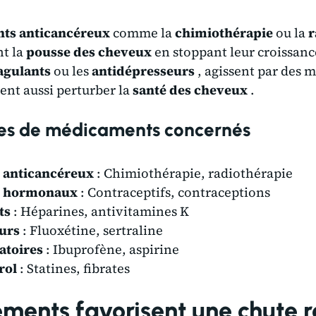
ts anticancéreux
comme la
chimiothérapie
ou la
r
nt la
pousse des cheveux
en stoppant leur croissance
agulants
ou les
antidépresseurs
, agissent par des 
ent aussi perturber la
santé des cheveux
.
pes de médicaments concernés
 anticancéreux
: Chimiothérapie, radiothérapie
 hormonaux
: Contraceptifs, contraceptions
ts
: Héparines, antivitamines K
urs
: Fluoxétine, sertraline
atoires
: Ibuprofène, aspirine
rol
: Statines, fibrates
ements favorisent une chute r