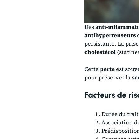
Des
anti-inflammat
antihypertenseurs
persistante. La pris
cholestérol
(statines
Cette
perte
est souve
pour préserver la
sa
Facteurs de ris
Durée du trai
Association d
Prédisposition