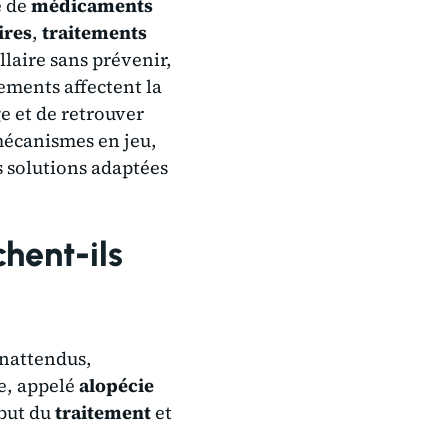
e de
médicaments
ires
,
traitements
llaire sans prévenir,
ements affectent la
e et de retrouver
 mécanismes en jeu,
s solutions adaptées
hent-ils
nattendus,
e, appelé
alopécie
but du
traitement
et