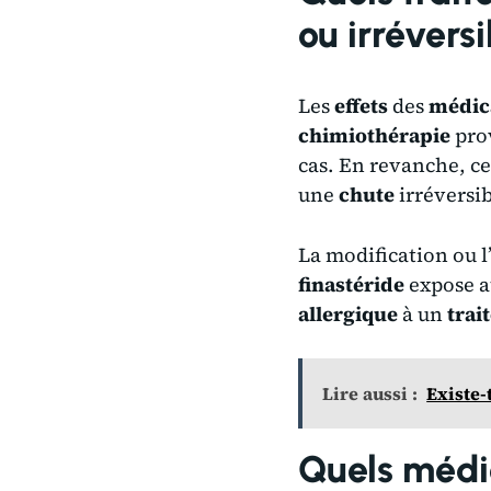
ou irrévers
Les
effets
des
médic
chimiothérapie
pro
cas. En revanche, c
une
chute
irréversib
La modification ou l
finastéride
expose a
allergique
à un
trai
Lire aussi :
Existe-
Quels médi