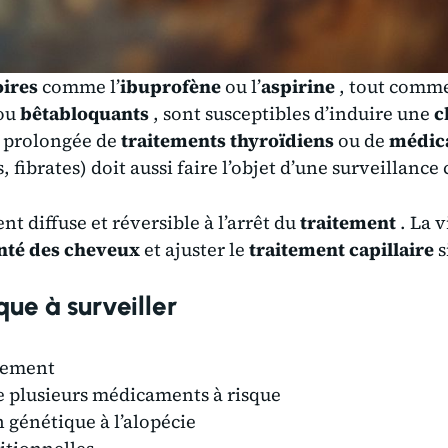
oires
comme l’
ibuprofène
ou l’
aspirine
, tout comme
ou
bêtabloquants
, sont susceptibles d’induire une
c
e prolongée de
traitements thyroïdiens
ou de
médica
, fibrates) doit aussi faire l’objet d’une surveillance 
nt diffuse et réversible à l’arrêt du
traitement
. La v
nté des cheveux
et ajuster le
traitement capillaire
s
que à surveiller
tement
e plusieurs médicaments à risque
 génétique à l’alopécie