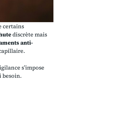
 certains
hute
discrète mais
ments anti-
capillaire.
igilance s’impose
i besoin.