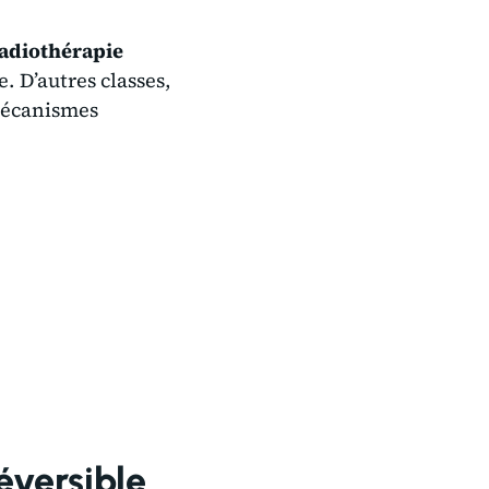
adiothérapie
. D’autres classes,
mécanismes
éversible