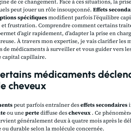
igine de ce changement. Face à ces situations, la pris
uels peut jouer un rôle insoupçonné.
Effets seconda
ptions spécifiques
modifient parfois l’équilibre capi
e et frustration. Comprendre comment certains trait
ermet d’agir rapidement, d’adapter la prise en charg
euse. À travers mon expertise, je vais clarifier les
les de médicaments à surveiller et vous guider vers le
capital capillaire.
rtains médicaments déclenc
de cheveux
ents
peut parfois entraîner des
effets secondaires
i
te
ou une
perte
diffuse des
cheveux
. Ce phénomèn
vient généralement deux à quatre mois après le dé
e ou durable selon la molécule concernée.