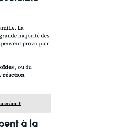
amille. La
 grande majorité des
 peuvent provoquer
noïdes
, ou du
ne
réaction
du crâne ?
pent à la