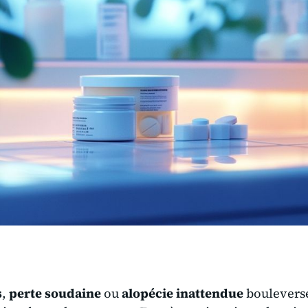
s
,
perte soudaine
ou
alopécie inattendue
bouleverse