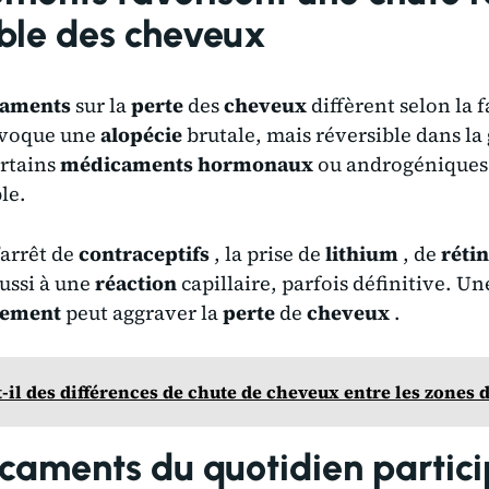
ible des cheveux
aments
sur la
perte
des
cheveux
diffèrent selon la f
voque une
alopécie
brutale, mais réversible dans la
ertains
médicaments hormonaux
ou androgéniques
le.
’arrêt de
contraceptifs
, la prise de
lithium
, de
réti
ussi à une
réaction
capillaire, parfois définitive. U
tement
peut aggraver la
perte
de
cheveux
.
t-il des différences de chute de cheveux entre les zones 
caments du quotidien partici