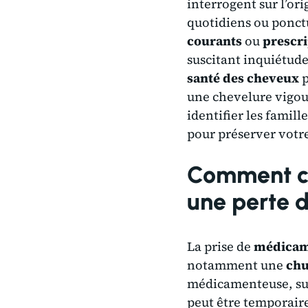
interrogent sur l’or
quotidiens ou ponct
courants
ou
prescri
suscitant inquiétud
santé des cheveux
p
une chevelure vigour
identifier les famil
pour préserver votre 
Comment ce
une perte 
La prise de
médicam
notamment une
chu
médicamenteuse, sur
peut être temporair