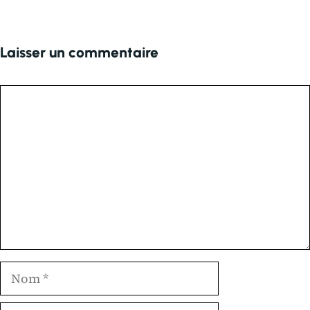
Laisser un commentaire
Commentaire
Nom