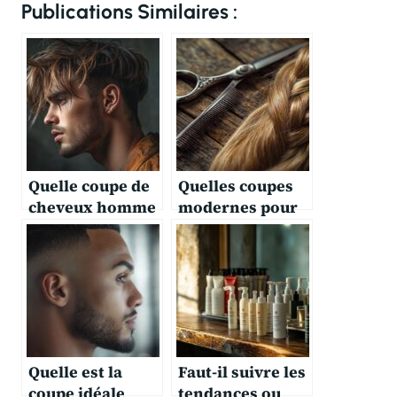
Publications Similaires :
Quelle coupe de
Quelles coupes
cheveux homme
modernes pour
est tendance
un homme avec
cette année ?
des cheveux
épais ?
Quelle est la
Faut-il suivre les
coupe idéale
tendances ou